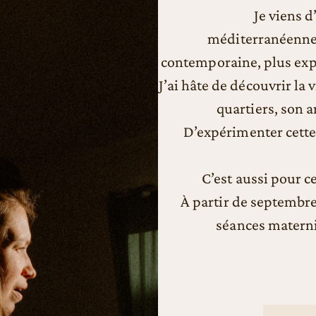
Je viens d
méditerranéenne. 
contemporaine, plus exp
J’ai hâte de découvrir la 
quartiers, son a
D’expérimenter cette 
C’est aussi pour c
À partir de septembre
séances maternit