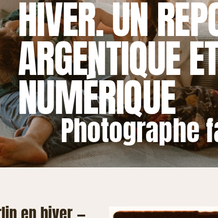
HIVER. UN REP
ARGENTIQUE ET
NUMÉRIQUE
Photographe fa
lin en hiver —