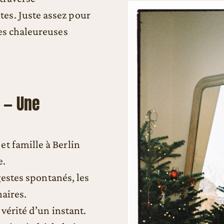
es. Juste assez pour
ges chaleureuses
n — Une
t famille à Berlin
e.
 gestes spontanés, les
naires.
 vérité d’un instant.